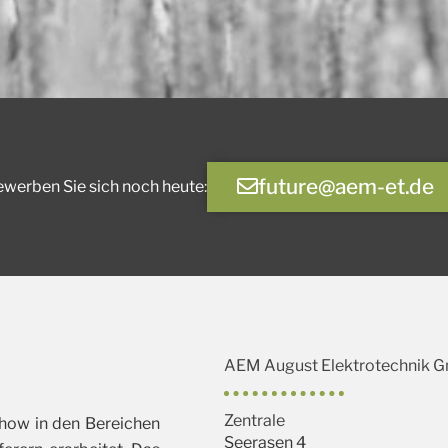
future@aem-et.de
werben Sie sich noch heute:
AEM August Elektrotechnik 
Zentrale
how in den Bereichen
Seerasen 4