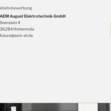
nitiativbewerbung
AEM August Elektrotechnik GmbH
Seerasen 4
36284 Hohenroda
future@aem-et.de